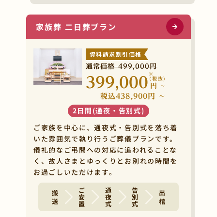
家族葬 二日葬プラン
資料請求割引価格
通常価格 499,000円
※
399,000
(税抜)
円
~
税込438,900円 ~
2日間(通夜・告別式)
ご家族を中心に、通夜式・告別式を落ち着
いた雰囲気で執り行うご葬儀プランです。
儀礼的なご弔問への対応に追われることな
く、故人さまとゆっくりとお別れの時間を
お過ごしいただけます。
ご安置
通夜式
告別式
搬 送
出 棺