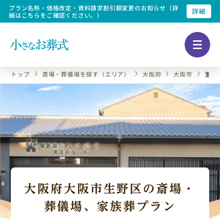
プラン名称・価格改定・資料請求割引額変更のお知らせ（詳
詳細
細はこちらをご確認ください。）
トップ
斎場・葬儀場を探す（エリア）
大阪府
大阪市
生野
大阪府大阪市生野区の斎場・
葬儀場、家族葬プラン