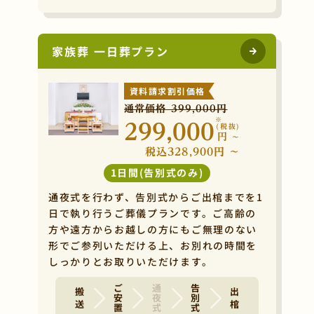
家族葬 一日葬プラン
資料請求割引価格
通常価格 399,000円
※
299,000
(税抜)
円
~
税込328,900円 ~
1日間(告別式のみ)
通夜式を行わず、告別式からご出棺までを1
日で執り行うご葬儀プランです。ご高齢の
方や遠方からお越しの方にもご無理のない
形でご参列いただける上、お別れの時間を
しっかりとお取りいただけます。
ご安置
通夜式
告別式
搬 送
出 棺