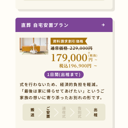
直葬 自宅安置プラン
資料請求割引価格
通常価格 229,000円
※
179,000
(税抜)
円
~
税込196,900円 ~
1日間(出棺まで)
式を行わないため、経済的負担を軽減。
「最後は家に帰らせてあげたい」というご
家族の想いに寄り添ったお別れの形です。
ご安置
通夜式
告別式
搬 送
出 棺