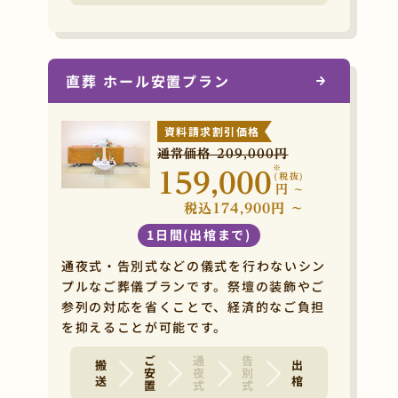
直葬 ホール安置プラン
資料請求割引価格
通常価格 209,000円
※
159,000
(税抜)
円
~
税込174,900円 ~
1日間(出棺まで)
通夜式・告別式などの儀式を行わないシン
プルなご葬儀プランです。祭壇の装飾やご
参列の対応を省くことで、経済的なご負担
を抑えることが可能です。
ご安置
通夜式
告別式
搬 送
出 棺