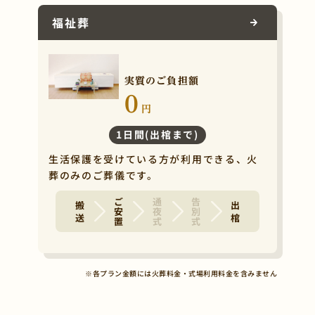
福祉葬
実質のご負担額
0
円
1日間(出棺まで)
生活保護を受けている方が利用できる、火
葬のみのご葬儀です。
ご安置
通夜式
告別式
搬 送
出 棺
※各プラン金額には火葬料金・式場利用料金を含みません