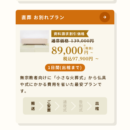
直葬 お別れプラン
資料請求割引価格
通常価格 139,000円
※
89,000
(税抜)
円
~
税込97,900円 ~
1日間(出棺まで)
無宗教者向けに「小さな火葬式」から仏具
や式にかかる費用を省いた最安プランで
す。
ご安置
通夜式
告別式
搬 送
出 棺