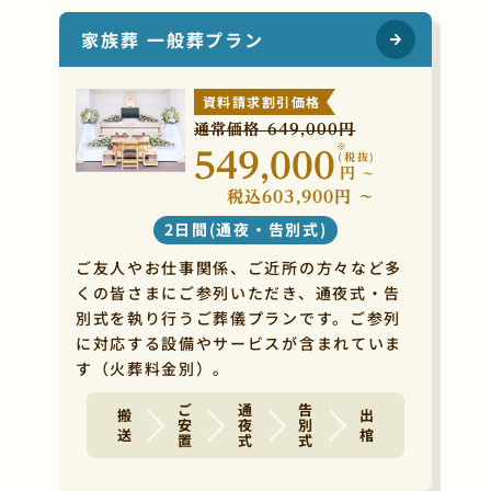
家族葬 一般葬プラン
資料請求割引価格
通常価格 649,000円
※
549,000
(税抜)
円
~
税込603,900円 ~
2日間(通夜・告別式)
ご友人やお仕事関係、ご近所の方々など多
くの皆さまにご参列いただき、通夜式・告
別式を執り行うご葬儀プランです。ご参列
に対応する設備やサービスが含まれていま
す（火葬料金別）。
ご安置
通夜式
告別式
搬 送
出 棺