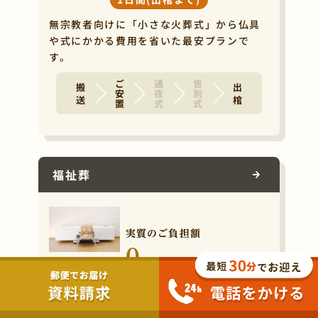
無宗教者向けに「小さな火葬式」から仏具
や式にかかる費用を省いた最安プランで
す。
ご安置
通夜式
告別式
搬 送
出 棺
福祉葬
実質のご負担額
0
円
1日間(出棺まで)
生活保護を受けている方が利用できる、火