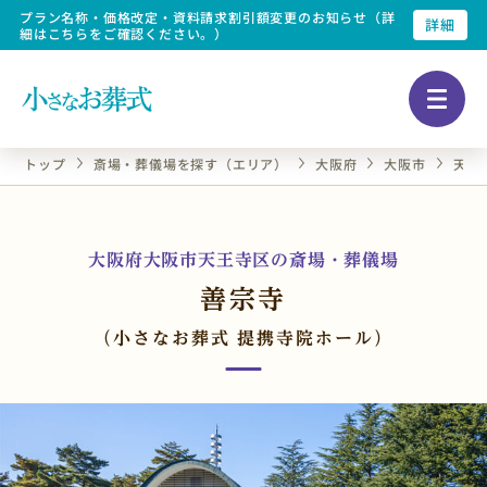
プラン名称・価格改定・資料請求割引額変更のお知らせ（詳
詳細
細はこちらをご確認ください。）
トップ
斎場・葬儀場を探す（エリア）
大阪府
大阪市
天王
大阪府大阪市天王寺区の斎場・葬儀場
善宗寺
（小さなお葬式 提携寺院ホール）