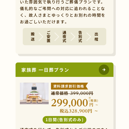
いた雰囲気で執り行うご葬儀プランです。
儀礼的なご弔問への対応に追われることな
く、故人さまとゆっくりとお別れの時間を
お過ごしいただけます。
ご安置
通夜式
告別式
搬 送
出 棺
家族葬 一日葬プラン
資料請求割引価格
通常価格 399,000円
※
299,000
(税抜)
円
~
税込328,900円 ~
1日間(告別式のみ)