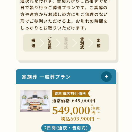
通夜式を行わず、告別式からご出棺までを1
日で執り行うご葬儀プランです。ご高齢の
方や遠方からお越しの方にもご無理のない
形でご参列いただける上、お別れの時間を
しっかりとお取りいただけます。
ご安置
通夜式
告別式
搬 送
出 棺
家族葬 一般葬プラン
資料請求割引価格
通常価格 649,000円
※
549,000
(税抜)
円
~
税込603,900円 ~
2日間(通夜・告別式)