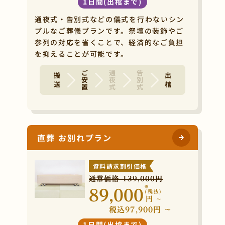
1日間(出棺まで)
通夜式・告別式などの儀式を行わないシン
プルなご葬儀プランです。祭壇の装飾やご
参列の対応を省くことで、経済的なご負担
を抑えることが可能です。
ご安置
通夜式
告別式
搬 送
出 棺
直葬 お別れプラン
資料請求割引価格
通常価格 139,000円
※
89,000
(税抜)
円
~
税込97,900円 ~
1日間(出棺まで)