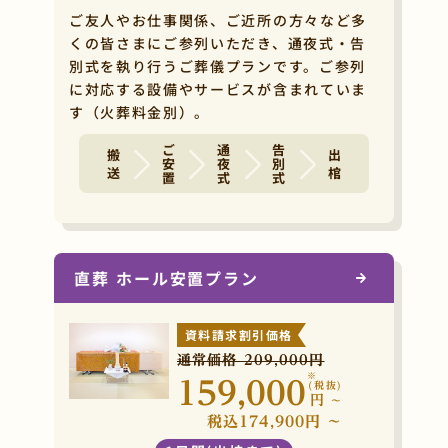
ご友人やお仕事関係、ご近所の方々など多
くの皆さまにご参列いただき、通夜式・告
別式を執り行うご葬儀プランです。ご参列
に対応する設備やサービスが含まれていま
す（火葬料金別）。
ご安置
通夜式
告別式
搬 送
出 棺
直葬 ホール安置プラン
資料請求割引価格
通常価格 209,000円
※
159,000
(税抜)
円
~
税込174,900円 ~