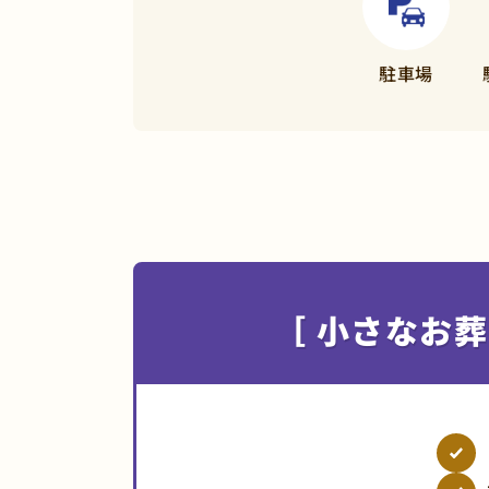
駐車場
［ 小さなお葬