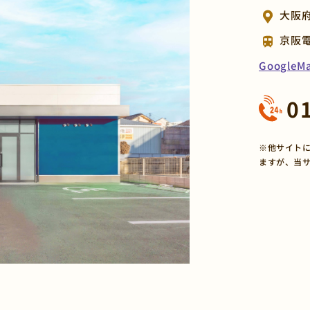
大阪府
京阪
Google
0
※他サイトに
ますが、当