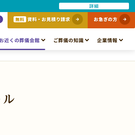
詳細
資料・お見積り請求
お急ぎの方
無料
お近くの葬儀会館
ご葬儀の知識
企業情報
ール