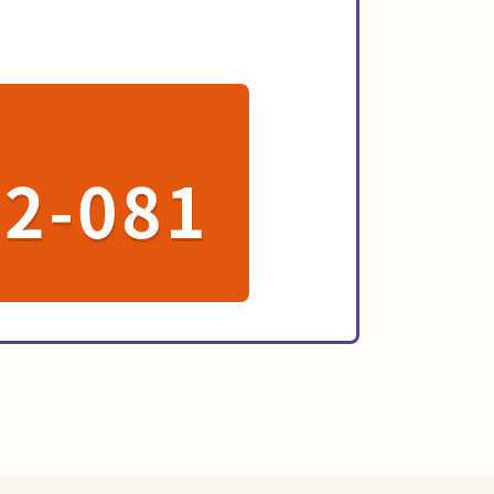
72-081