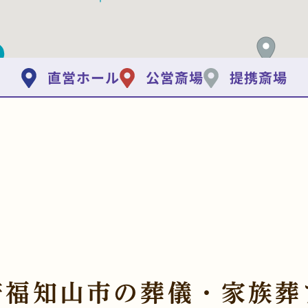
直営ホール
公営斎場
提携斎場
府福知山市の
葬儀・家族葬