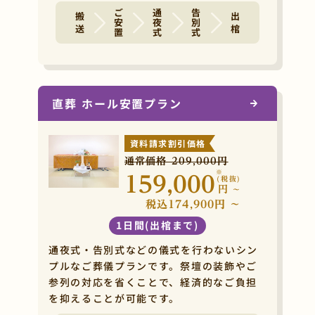
ご安置
通夜式
告別式
搬 送
出 棺
直葬 ホール安置プラン
資料請求割引価格
通常価格 209,000円
※
159,000
(税抜)
円
~
税込174,900円 ~
1日間(出棺まで)
通夜式・告別式などの儀式を行わないシン
プルなご葬儀プランです。祭壇の装飾やご
参列の対応を省くことで、経済的なご負担
を抑えることが可能です。