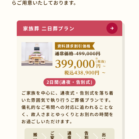
らご用意いたしております。
家族葬 二日葬プラン
資料請求割引価格
通常価格 499,000円
※
399,000
(税抜)
円
~
税込438,900円 ~
2日間(通夜・告別式)
ご家族を中心に、通夜式・告別式を落ち着
いた雰囲気で執り行うご葬儀プランです。
儀礼的なご弔問への対応に追われることな
く、故人さまとゆっくりとお別れの時間を
お過ごしいただけます。
ご安置
通夜式
告別式
搬 送
出 棺