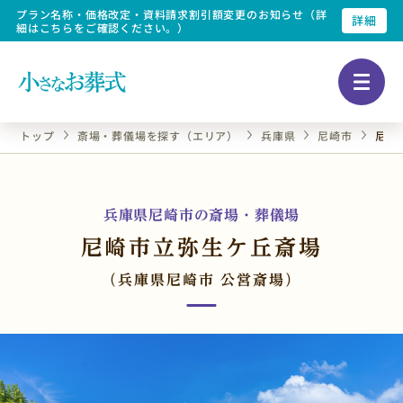
プラン名称・価格改定・資料請求割引額変更のお知らせ（詳
詳細
細はこちらをご確認ください。）
トップ
斎場・葬儀場を探す（エリア）
兵庫県
尼崎市
尼崎
兵庫県尼崎市の斎場・葬儀場
尼崎市立弥生ケ丘斎場
（兵庫県尼崎市 公営斎場）