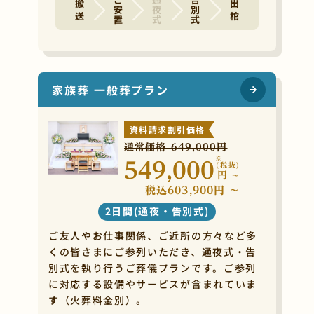
ご安置
通夜式
告別式
搬 送
出 棺
家族葬 一般葬プラン
資料請求割引価格
通常価格 649,000円
※
549,000
(税抜)
円
~
税込603,900円 ~
2日間(通夜・告別式)
ご友人やお仕事関係、ご近所の方々など多
くの皆さまにご参列いただき、通夜式・告
別式を執り行うご葬儀プランです。ご参列
に対応する設備やサービスが含まれていま
す（火葬料金別）。