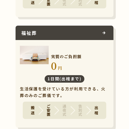
福祉葬
実質のご負担額
0
円
1日間(出棺まで)
生活保護を受けている方が利用できる、火
葬のみのご葬儀です。
ご安置
通夜式
告別式
搬 送
出 棺