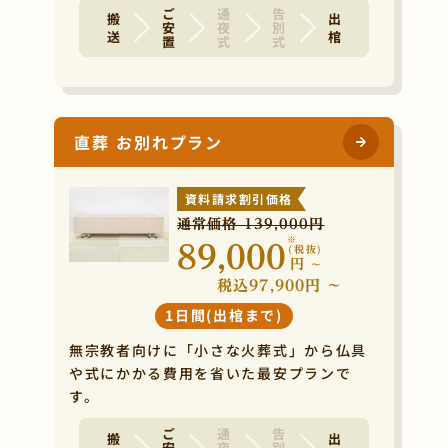
ご安置
通夜式
告別式
搬 送
出 棺
直葬 お別れプラン
資料請求割引価格
通常価格 139,000円
※
89,000
(税抜)
円
~
税込97,900円 ~
1日間(出棺まで)
無宗教者向けに「小さな火葬式」から仏具
や式にかかる費用を省いた最安プランで
す。
ご安置
通夜式
告別式
搬 送
出 棺