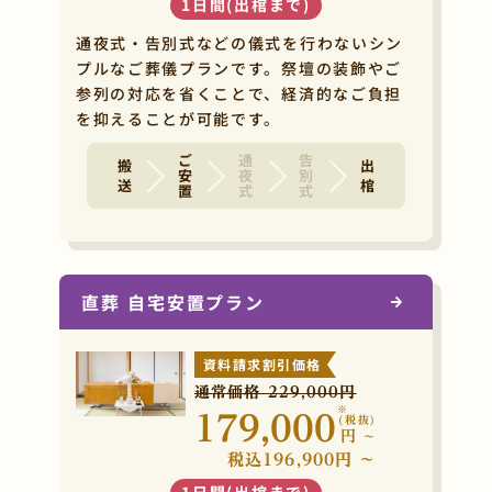
1日間(出棺まで)
通夜式・告別式などの儀式を行わないシン
プルなご葬儀プランです。祭壇の装飾やご
参列の対応を省くことで、経済的なご負担
を抑えることが可能です。
ご安置
通夜式
告別式
搬 送
出 棺
直葬 自宅安置プラン
資料請求割引価格
通常価格 229,000円
※
179,000
(税抜)
円
~
税込196,900円 ~
1日間(出棺まで)