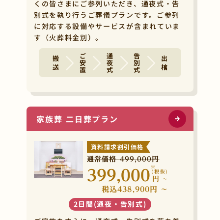
くの皆さまにご参列いただき、通夜式・告
別式を執り行うご葬儀プランです。ご参列
に対応する設備やサービスが含まれていま
す（火葬料金別）。
ご安置
通夜式
告別式
搬 送
出 棺
家族葬 二日葬プラン
資料請求割引価格
通常価格 499,000円
※
399,000
(税抜)
円
~
税込438,900円 ~
2日間(通夜・告別式)