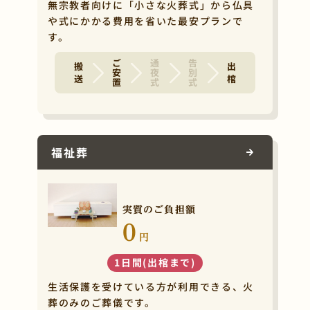
無宗教者向けに「小さな火葬式」から仏具
や式にかかる費用を省いた最安プランで
す。
ご安置
通夜式
告別式
搬 送
出 棺
福祉葬
実質のご負担額
0
円
1日間(出棺まで)
生活保護を受けている方が利用できる、火
葬のみのご葬儀です。