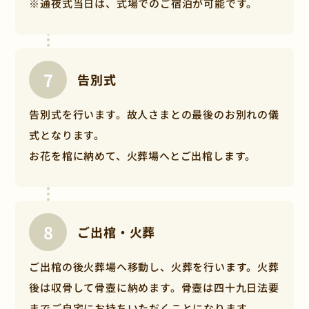
※通夜式当日は、式場でのご宿泊が可能です。
事件・事故でお亡くなり等、ご遺体の状態が良く
ない場合
防水シーツなど警察の指定する備品の実費、死亡
検案書作成のための検案料が別途かかります。
他にも病気や治療の結果等でもご遺体の状態が良
告別式
くない場合は、感染症予防・防臭対策で処置が必
要となり、別途費用がかかる可能性がございま
告別式を行います。故人さまとの最後のお別れの儀
す。
式となります。
プランに含まれない物品やサービスをお客様がご
お花を棺に納めて、火葬場へとご出棺します。
希望される場合
一例として、寺院の出仕など宗教者へのお布施、
料理や返礼品の追加、火葬場での控室の利用、棺
や祭壇の変更など、お客様のご要望により物品や
ご出棺・火葬
サービス等を追加いただく場合は別途費用がかか
ります。
ご出棺の後火葬場へ移動し、火葬を行います。火葬
後は収骨して骨壺に納めます。骨壺は四十九日法要
までご自宅にお持ちいただくことになります。