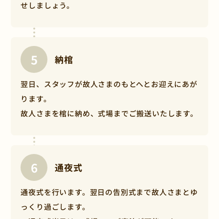
せしましょう。
各プラン規定の式場使用料を超える葬儀場をご希
望される場合
下記の金額との差額が追加費用としてかかりま
す。
納棺
【各プランの規定料金】一日葬プラン：50,000円
（税込）、家族葬・小さな一般葬プラン：
翌日、スタッフが故人さまのもとへとお迎えにあが
100,000円（税込）
ります。
寝台車または霊柩車での規定の搬送回数のうち、
故人さまを棺に納め、式場までご搬送いたします。
1回の移動距離が20kmを超える場合
20kmを超えると、10kmあたり5,500円（税込）
の費用がかかります。
※地域によっては金額が異なる場合がございま
通夜式
す。
※高速道路料金や深夜料金、県を跨ぐ長距離搬送
や飛行機での搬送など、上記以外に費用がかかる
通夜式を行います。翌日の告別式まで故人さまとゆ
こともございます。
っくり過ごします。