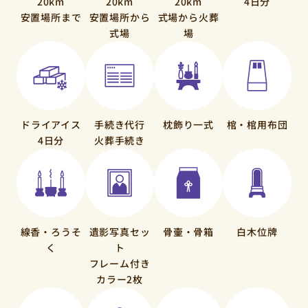
20km
20km
20km
4日分
安置場所まで
安置場所から
式場から火葬
式場
場
ドライアイス
手続き代行
枕飾り一式
棺・棺用布団
4日分
火葬手続き
線香・ろうそ
遺影写真セッ
骨壷・骨箱
白木位牌
く
ト
フレーム付き
カラー2枚