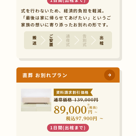
式を行わないため、経済的負担を軽減。
「最後は家に帰らせてあげたい」というご
家族の想いに寄り添ったお別れの形です。
ご安置
通夜式
告別式
搬 送
出 棺
直葬 お別れプラン
資料請求割引価格
通常価格 139,000円
※
89,000
(税抜)
円
~
税込97,900円 ~
1日間(出棺まで)