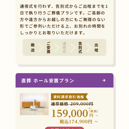
通夜式を行わず、告別式からご出棺までを1
日で執り行うご葬儀プランです。ご高齢の
方や遠方からお越しの方にもご無理のない
形でご参列いただける上、お別れの時間を
しっかりとお取りいただけます。
ご安置
通夜式
告別式
搬 送
出 棺
直葬 ホール安置プラン
資料請求割引価格
通常価格 209,000円
※
159,000
(税抜)
円
~
税込174,900円 ~