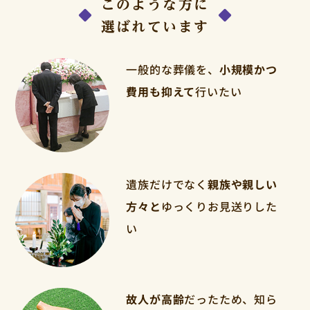
このような方に
選ばれています
一般的な葬儀を、
小規模かつ
費用も抑えて
行いたい
遺族だけでなく
親族や親しい
方々と
ゆっくりお見送りした
い
故人が高齢
だったため、知ら