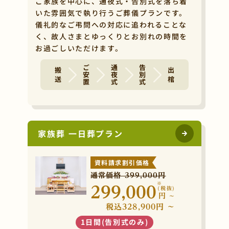
ご家族を中心に、通夜式・告別式を落ち着
いた雰囲気で執り行うご葬儀プランです。
儀礼的なご弔問への対応に追われることな
く、故人さまとゆっくりとお別れの時間を
お過ごしいただけます。
ご安置
通夜式
告別式
搬 送
出 棺
家族葬 一日葬プラン
資料請求割引価格
通常価格 399,000円
※
299,000
(税抜)
円
~
税込328,900円 ~
1日間(告別式のみ)