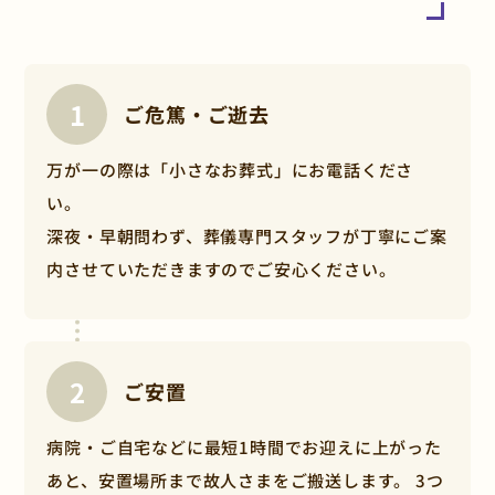
ご危篤・ご逝去
「小さなお葬式」では、全てのプランにおいて
お葬式に必要な物品・サービス（火葬料金別）
万が一の際は「小さなお葬式」にお電話くださ
を含んでいるため、多くの場合、セットプラン
料金内でお葬式を行っていただけますが、お住
い。
まいの地域や、火葬場の空き状況、その他お客
深夜・早朝問わず、葬儀専門スタッフが丁寧にご案
さまがオプションサービスをご希望されるな
内させていただきますのでご安心ください。
ど、以下に該当する場合は追加費用がかかるこ
とがございます。
火葬場の空き状況等により、各プラン規定の安置
ご安置
日数を超えてしまう場合
火葬場の空き状況や、ご希望される葬儀・火葬の
病院・ご自宅などに最短1時間でお迎えに上がった
日程により、プランで規定する安置日数を超えて
しまう場合、
あと、安置場所まで故人さまをご搬送します。 3つ