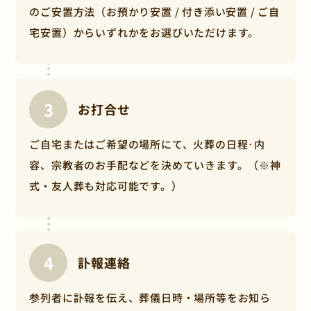
追加で1日22,000円（税込）かかります。
のご安置方法（お預かり安置 / 付き添い安置 / ご自
【各プランの規定日数】お別れ葬プラン：2日間、
宅安置）からいずれかをお選びいただけます。
火葬式・一日葬プラン：3日間、家族葬・小さな一
般葬プラン：4日間
火葬場スタッフの人件費がかかる場合
火葬場スタッフの人件費がかかる場合がございま
お打合せ
す。
※地域性等により要否や金額が異なりますので契
ご自宅またはご希望の場所にて、火葬の日程･内
約締結までに金額をお知らせします。
容、宗教者のお手配などを決めていきます。（※神
付き添い安置をご希望される場合
式・友人葬も対応可能です。）
付き添い安置とは、故人様とご遺族が式場内でい
つでも面会ができるプライバシーが確保されたお
部屋を用意するものです。
家族葬・小さな一般葬プランは通夜後に1日分がプ
訃報連絡
ラン内に含まれていますが、規定の日数を超える
場合や、一日葬・火葬式プランで付き添い安置を
ご希望される場合は、1日当たり66,000円（税
参列者に訃報を伝え、葬儀日時・場所等をお知ら
込）の追加費用がかかります。