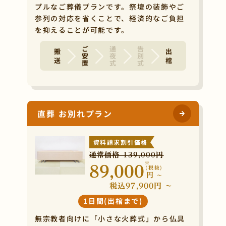
プルなご葬儀プランです。祭壇の装飾やご
参列の対応を省くことで、経済的なご負担
を抑えることが可能です。
ご安置
通夜式
告別式
搬 送
出 棺
直葬 お別れプラン
資料請求割引価格
通常価格 139,000円
※
89,000
(税抜)
円
~
税込97,900円 ~
1日間(出棺まで)
無宗教者向けに「小さな火葬式」から仏具