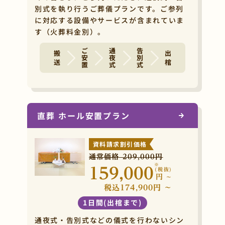
別式を執り行うご葬儀プランです。ご参列
に対応する設備やサービスが含まれていま
す（火葬料金別）。
ご安置
通夜式
告別式
搬 送
出 棺
直葬 ホール安置プラン
資料請求割引価格
通常価格 209,000円
※
159,000
(税抜)
円
~
税込174,900円 ~
1日間(出棺まで)
通夜式・告別式などの儀式を行わないシン