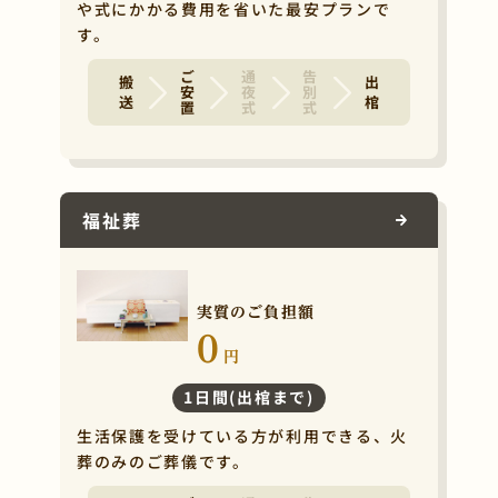
や式にかかる費用を省いた最安プランで
す。
ご安置
通夜式
告別式
搬 送
出 棺
福祉葬
実質のご負担額
0
円
1日間(出棺まで)
生活保護を受けている方が利用できる、火
葬のみのご葬儀です。