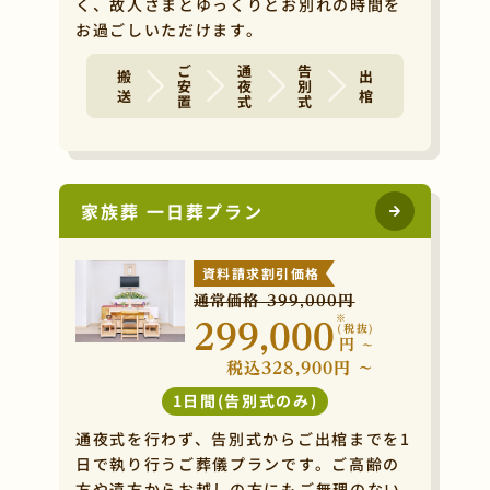
く、故人さまとゆっくりとお別れの時間を
お過ごしいただけます。
ご安置
通夜式
告別式
搬 送
出 棺
家族葬 一日葬プラン
資料請求割引価格
通常価格 399,000円
※
299,000
(税抜)
円
~
税込328,900円 ~
1日間(告別式のみ)
通夜式を行わず、告別式からご出棺までを1
日で執り行うご葬儀プランです。ご高齢の
方や遠方からお越しの方にもご無理のない