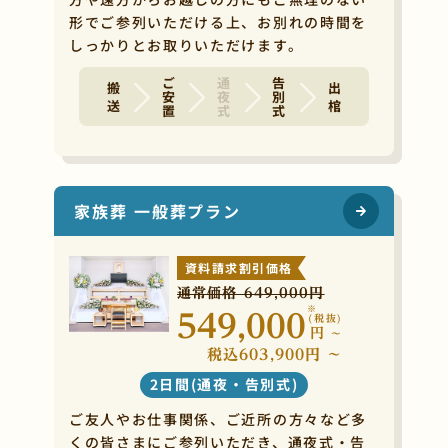
形でご参列いただける上、お別れの時間を
しっかりとお取りいただけます。
ご安置
通夜式
告別式
搬 送
出 棺
家族葬 一般葬プラン
資料請求割引価格
通常価格 649,000円
※
549,000
(税抜)
円
~
税込603,900円 ~
2日間(通夜・告別式)
ご友人やお仕事関係、ご近所の方々など多
くの皆さまにご参列いただき、通夜式・告