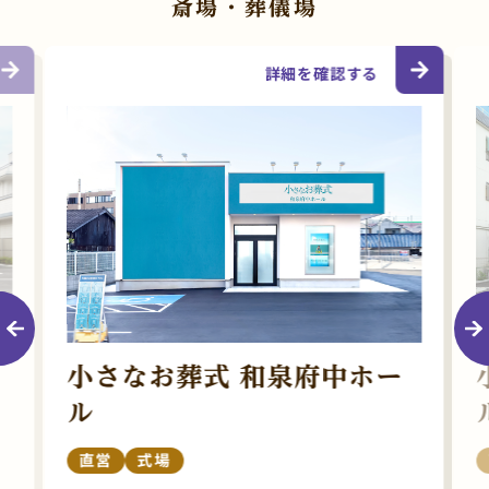
斎場・葬儀場
詳細を確認する
小さなお葬式 和泉府中ホー
ル
直営
式場