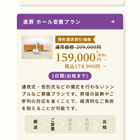
直葬 ホール安置プラン
資料請求割引価格
通常価格 209,000円
※
159,000
(税抜)
円
~
税込174,900円 ~
1日間(出棺まで)
通夜式・告別式などの儀式を行わないシン
プルなご葬儀プランです。祭壇の装飾やご
参列の対応を省くことで、経済的なご負担
を抑えることが可能です。
ご安置
通夜式
告別式
搬 送
出 棺