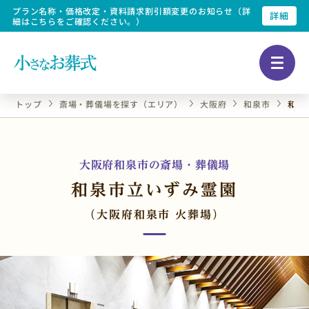
プラン名称・価格改定・資料請求割引額変更のお知らせ（詳
詳細
細はこちらをご確認ください。）
トップ
斎場・葬儀場を探す（エリア）
大阪府
和泉市
和泉
大阪府和泉市の斎場・葬儀場
和泉市立いずみ霊園
（大阪府和泉市 火葬場）