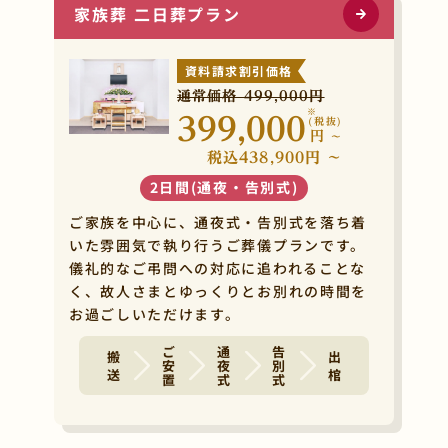
家族葬 二日葬プラン
資料請求割引価格
通常価格 499,000円
※
399,000
(税抜)
円
~
税込438,900円 ~
2日間(通夜・告別式)
QRコードを
ご家族を中心に、通夜式・告別式を落ち着
読み取ってください。
いた雰囲気で執り行うご葬儀プランです。
儀礼的なご弔問への対応に追われることな
く、故人さまとゆっくりとお別れの時間を
お過ごしいただけます。
ご安置
通夜式
告別式
搬 送
出 棺