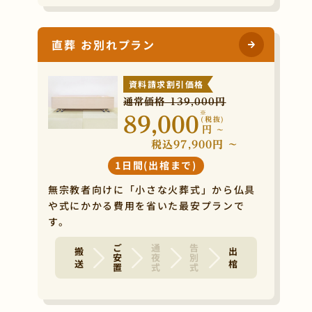
直葬 お別れプラン
資料請求割引価格
通常価格 139,000円
※
89,000
(税抜)
円
~
税込97,900円 ~
1日間(出棺まで)
無宗教者向けに「小さな火葬式」から仏具
や式にかかる費用を省いた最安プランで
す。
ご安置
通夜式
告別式
搬 送
出 棺