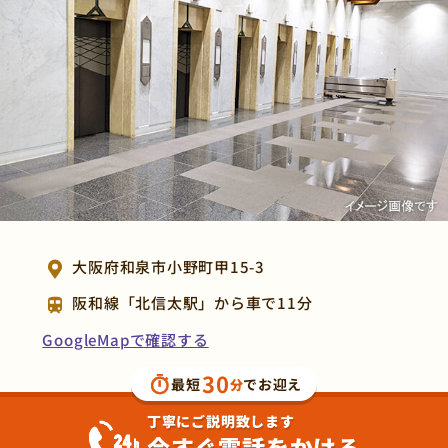
大阪府和泉市小野町甲15-3
阪和線「北信太駅」から車で11分
GoogleMapで確認する
30
最短
でお迎え
分
丁寧にご説明致します
今すぐ電話をかける