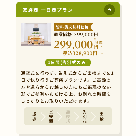
家族葬 一日葬プラン
資料請求割引価格
通常価格 399,000円
※
299,000
(税抜)
円
~
税込328,900円 ~
1日間(告別式のみ)
通夜式を行わず、告別式からご出棺までを1
日で執り行うご葬儀プランです。ご高齢の
方や遠方からお越しの方にもご無理のない
形でご参列いただける上、お別れの時間を
しっかりとお取りいただけます。
ご安置
通夜式
告別式
搬 送
出 棺