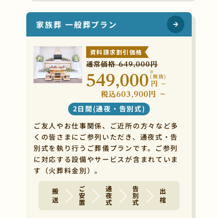
家族葬 一般葬プラン
資料請求割引価格
通常価格 649,000円
※
549,000
(税抜)
円
~
税込603,900円 ~
2日間(通夜・告別式)
ご友人やお仕事関係、ご近所の方々など多
くの皆さまにご参列いただき、通夜式・告
別式を執り行うご葬儀プランです。ご参列
に対応する設備やサービスが含まれていま
す（火葬料金別）。
ご安置
通夜式
告別式
搬 送
出 棺