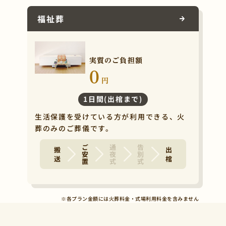
福祉葬
実質のご負担額
0
円
1日間(出棺まで)
生活保護を受けている方が利用できる、火
葬のみのご葬儀です。
ご安置
通夜式
告別式
搬 送
出 棺
※各プラン金額には火葬料金・式場利用料金を含みません