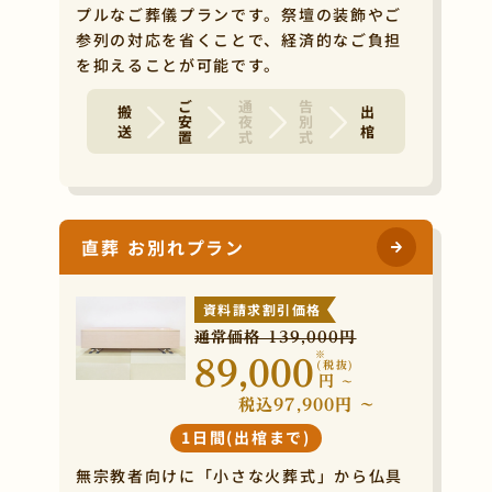
プルなご葬儀プランです。祭壇の装飾やご
参列の対応を省くことで、経済的なご負担
を抑えることが可能です。
ご安置
通夜式
告別式
搬 送
出 棺
直葬 お別れプラン
資料請求割引価格
通常価格 139,000円
※
89,000
(税抜)
円
~
税込97,900円 ~
1日間(出棺まで)
無宗教者向けに「小さな火葬式」から仏具