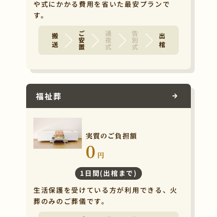
や式にかかる費用を省いた最安プランで
す。
ご安置
通夜式
告別式
搬 送
出 棺
福祉葬
実質のご負担額
0
円
1日間(出棺まで)
生活保護を受けている方が利用できる、火
葬のみのご葬儀です。