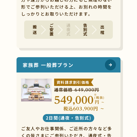
形でご参列いただける上、お別れの時間を
しっかりとお取りいただけます。
ご安置
通夜式
告別式
搬 送
出 棺
家族葬 一般葬プラン
資料請求割引価格
通常価格 649,000円
※
549,000
(税抜)
円
~
税込603,900円 ~
2日間(通夜・告別式)
ご友人やお仕事関係、ご近所の方々など多
くの皆さまにご参列いただき、通夜式・告