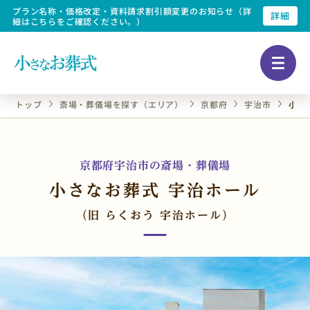
プラン名称・価格改定・資料請求割引額変更のお知らせ（詳
詳細
細はこちらをご確認ください。）
トップ
斎場・葬儀場を探す（エリア）
京都府
宇治市
小さ
京都府宇治市の斎場・葬儀場
小さなお葬式 宇治ホール
（旧 らくおう 宇治ホール）