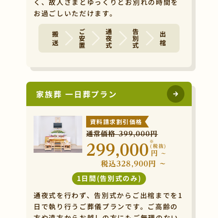
く、故人さまとゆっくりとお別れの時間を
お過ごしいただけます。
ご安置
通夜式
告別式
搬 送
出 棺
家族葬 一日葬プラン
資料請求割引価格
通常価格 399,000円
※
299,000
(税抜)
円
~
税込328,900円 ~
1日間(告別式のみ)
通夜式を行わず、告別式からご出棺までを1
日で執り行うご葬儀プランです。ご高齢の
方や遠方からお越しの方にもご無理のない