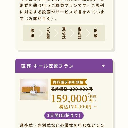
別式を執り行うご葬儀プランです。ご参列
に対応する設備やサービスが含まれていま
す（火葬料金別）。
ご安置
通夜式
告別式
搬 送
出 棺
直葬 ホール安置プラン
資料請求割引価格
通常価格 209,000円
※
159,000
(税抜)
円
~
税込174,900円 ~
1日間(出棺まで)
通夜式・告別式などの儀式を行わないシン