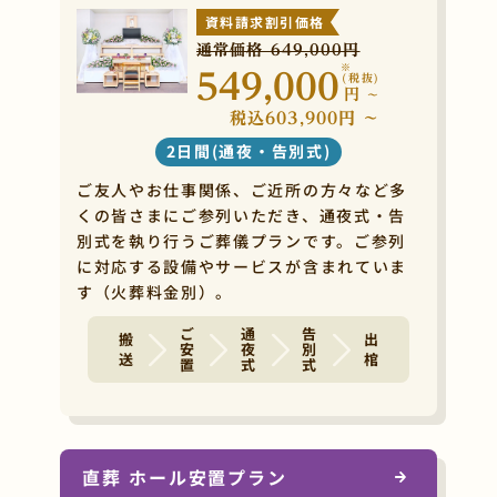
資料請求割引価格
通常価格 649,000円
※
549,000
(税抜)
円
~
税込603,900円 ~
2日間(通夜・告別式)
ご友人やお仕事関係、ご近所の方々など多
くの皆さまにご参列いただき、通夜式・告
別式を執り行うご葬儀プランです。ご参列
に対応する設備やサービスが含まれていま
す（火葬料金別）。
ご安置
通夜式
告別式
搬 送
出 棺
直葬 ホール安置プラン