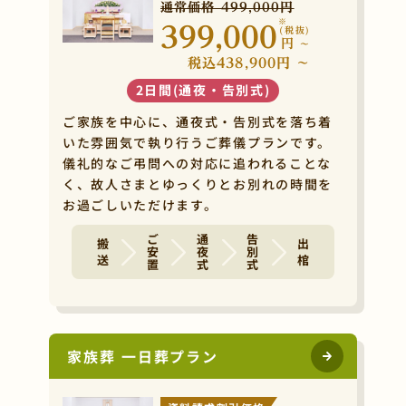
通常価格 499,000円
※
399,000
(税抜)
円
~
税込438,900円 ~
2日間(通夜・告別式)
ご家族を中心に、通夜式・告別式を落ち着
いた雰囲気で執り行うご葬儀プランです。
儀礼的なご弔問への対応に追われることな
く、故人さまとゆっくりとお別れの時間を
お過ごしいただけます。
ご安置
通夜式
告別式
搬 送
出 棺
家族葬 一日葬プラン