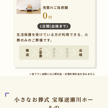
実質のご負担額
0
円
1日間(出棺まで)
生活保護を受けている方が利用できる、火
葬のみのご葬儀です。
ご安置
通夜式
告別式
搬 送
出 棺
※各プラン金額には火葬料金・式場利用料金を含みません
小さなお葬式 宝塚逆瀬川ホー
ルの