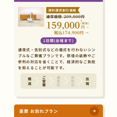
資料請求割引価格
通常価格 209,000円
※
159,000
(税抜)
円
~
税込174,900円 ~
1日間(出棺まで)
通夜式・告別式などの儀式を行わないシン
プルなご葬儀プランです。祭壇の装飾やご
参列の対応を省くことで、経済的なご負担
を抑えることが可能です。
ご安置
通夜式
告別式
搬 送
出 棺
直葬 お別れプラン