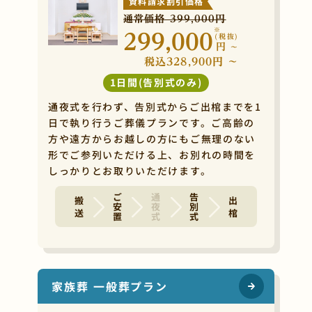
資料請求割引価格
通常価格 399,000円
※
299,000
(税抜)
円
~
税込328,900円 ~
1日間(告別式のみ)
通夜式を行わず、告別式からご出棺までを1
日で執り行うご葬儀プランです。ご高齢の
方や遠方からお越しの方にもご無理のない
形でご参列いただける上、お別れの時間を
しっかりとお取りいただけます。
ご安置
通夜式
告別式
搬 送
出 棺
家族葬 一般葬プラン