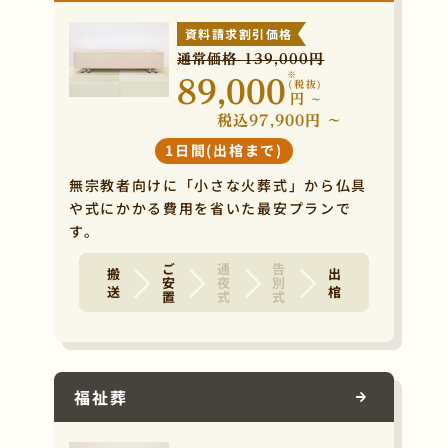
資料請求割引価格
通常価格 139,000円
※
89,000
(税抜)
円
~
税込97,900円 ~
1日間(出棺まで)
無宗教者向けに「小さな火葬式」から仏具
や式にかかる費用を省いた最安プランで
す。
ご安置
通夜式
告別式
搬 送
出 棺
福祉葬