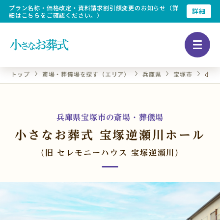
プラン名称・価格改定・資料請求割引額変更のお知らせ（詳
詳細
細はこちらをご確認ください。）
トップ
斎場・葬儀場を探す（エリア）
兵庫県
宝塚市
小さ
兵庫県宝塚市の斎場・葬儀場
小さなお葬式 宝塚逆瀬川ホール
（旧 セレモニーハウス 宝塚逆瀬川）