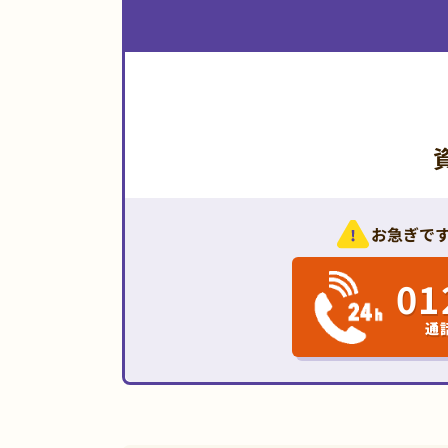
お急ぎで
01
通