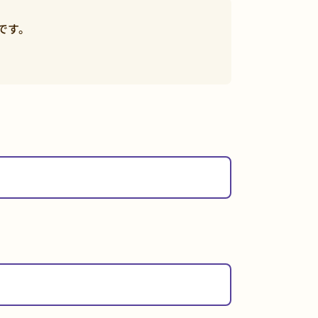
です。
。