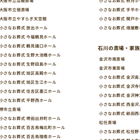
大阪市立瓜破斎場
小さなお葬式 秋月ホ
大阪市立佃斎場
小さなお葬式 手平ホ
大阪市立やすらぎ天空館
小さなお葬式 関戸ホ
小さなお葬式 放出ホール
小さなお葬式 畑屋敷
小さなお葬式 今福鶴見ホール
小さなお葬式 鶴見諸口ホール
石川の斎場・家族
小さなお葬式 生野大池橋ホール
金沢市南斎場
小さなお葬式 生野田島ホール
金沢市東斎場
小さなお葬式 旭区高殿ホール
小さなお葬式 金沢
小さなお葬式 旭区生江ホール
小さなお葬式 金沢寺
小さなお葬式 住吉区墨江ホール
小さなお葬式 金沢
小さなお葬式 平野西ホール
小さなお葬式 西金
堺市立斎場
小さなお葬式 畝田西
小さなお葬式 堺田出井町ホール
松任斎場
小さなお葬式 百舌鳥梅北町ホール
小さなお葬式 松任
小さなお葬式 百舌鳥陵南ホール