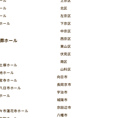
ール
上京区
ール
北区
ール
左京区
ホール
下京区
中京区
西京区
葬ホール
東山区
伏見区
南区
長土塀ホール
山科区
地ホール
向日市
神宮寺ホール
長岡京市
沢八日市ホール
宇治市
ホール
城陽市
京田辺市
野々市蓮花寺ホール
八幡市