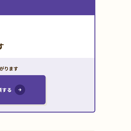
す
がります
頼する