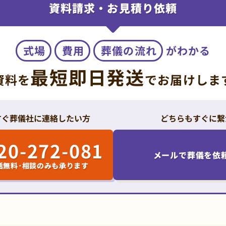
資料請求・お見積り依頼
式場
費用
葬儀の流れ
がわかる
最短即日発送
資料を
で
お届けしま
すぐ葬儀社に連絡したい方
どちらもすぐに繋
20-272-081
メールで葬儀を依
話無料･相談のみも承ります