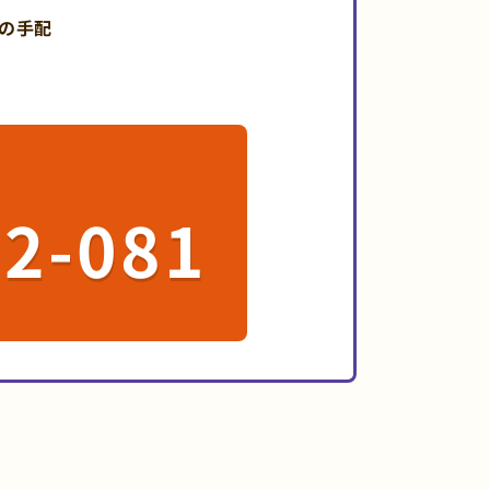
の手配
72-081