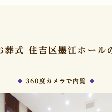
QRコードを
読み取ってください。
お葬式 住吉区墨江ホール
360度カメラで内覧