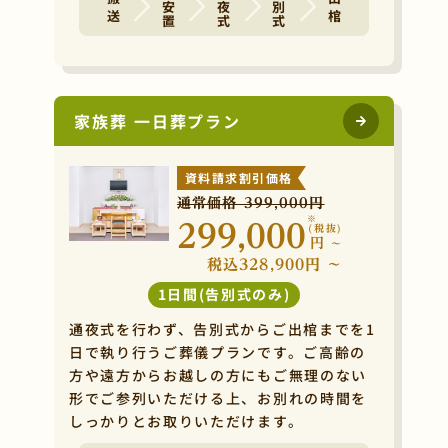
ご安置
通夜式
告別式
搬 送
出 棺
家族葬 一日葬プラン
資料請求割引価格
通常価格 399,000円
※
299,000
(税抜)
円
~
税込328,900円 ~
1日間(告別式のみ)
通夜式を行わず、告別式からご出棺までを1
日で執り行うご葬儀プランです。ご高齢の
方や遠方からお越しの方にもご無理のない
形でご参列いただける上、お別れの時間を
しっかりとお取りいただけます。