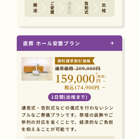
ご安置
通夜式
告別式
搬 送
出 棺
直葬 ホール安置プラン
資料請求割引価格
通常価格 209,000円
※
159,000
(税抜)
円
~
税込174,900円 ~
1日間(出棺まで)
通夜式・告別式などの儀式を行わないシン
プルなご葬儀プランです。祭壇の装飾やご
参列の対応を省くことで、経済的なご負担
を抑えることが可能です。