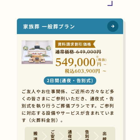
家族葬 一般葬プラン
資料請求割引価格
通常価格 649,000円
※
549,000
(税抜)
円
~
税込603,900円 ~
2日間(通夜・告別式)
ご友人やお仕事関係、ご近所の方々など多
くの皆さまにご参列いただき、通夜式・告
別式を執り行うご葬儀プランです。ご参列
に対応する設備やサービスが含まれていま
す（火葬料金別）。
ご安置
通夜式
告別式
搬 送
出 棺