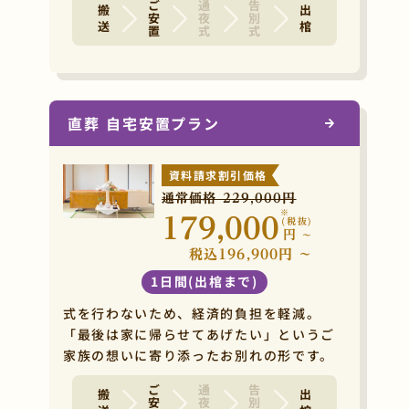
ご安置
通夜式
告別式
搬 送
出 棺
直葬 自宅安置プラン
資料請求割引価格
通常価格 229,000円
※
179,000
(税抜)
円
~
税込196,900円 ~
1日間(出棺まで)
式を行わないため、経済的負担を軽減。
「最後は家に帰らせてあげたい」というご
家族の想いに寄り添ったお別れの形です。
ご安置
通夜式
告別式
搬 送
出 棺