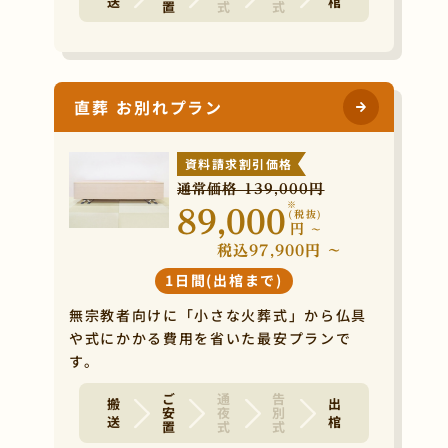
直葬 お別れプラン
資料請求割引価格
通常価格 139,000円
※
89,000
(税抜)
円
~
税込97,900円 ~
1日間(出棺まで)
無宗教者向けに「小さな火葬式」から仏具
や式にかかる費用を省いた最安プランで
す。
ご安置
通夜式
告別式
搬 送
出 棺