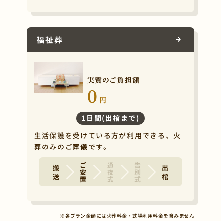
福祉葬
実質のご負担額
0
円
1日間(出棺まで)
生活保護を受けている方が利用できる、火
葬のみのご葬儀です。
ご安置
通夜式
告別式
搬 送
出 棺
※各プラン金額には火葬料金・式場利用料金を含みません