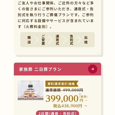
ご友人やお仕事関係、ご近所の方々など多
くの皆さまにご参列いただき、通夜式・告
別式を執り行うご葬儀プランです。ご参列
に対応する設備やサービスが含まれていま
す（火葬料金別）。
ご安置
通夜式
告別式
搬 送
出 棺
家族葬 二日葬プラン
資料請求割引価格
通常価格 499,000円
※
399,000
(税抜)
円
~
税込438,900円 ~
2日間(通夜・告別式)