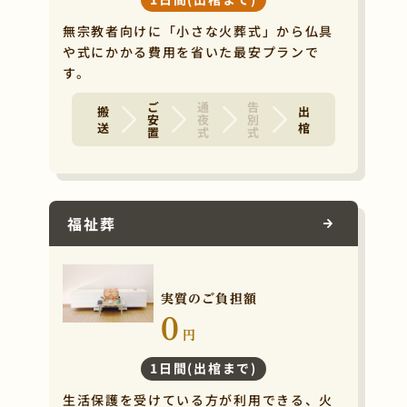
無宗教者向けに「小さな火葬式」から仏具
や式にかかる費用を省いた最安プランで
す。
ご安置
通夜式
告別式
搬 送
出 棺
福祉葬
実質のご負担額
0
円
1日間(出棺まで)
生活保護を受けている方が利用できる、火