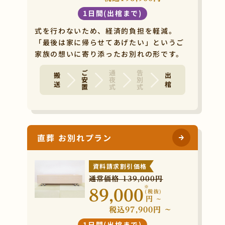
1日間(出棺まで)
式を行わないため、経済的負担を軽減。
「最後は家に帰らせてあげたい」というご
家族の想いに寄り添ったお別れの形です。
ご安置
通夜式
告別式
搬 送
出 棺
直葬 お別れプラン
資料請求割引価格
通常価格 139,000円
※
89,000
(税抜)
円
~
税込97,900円 ~
1日間(出棺まで)