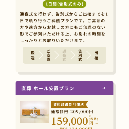
1日間(告別式のみ)
通夜式を行わず、告別式からご出棺までを1
日で執り行うご葬儀プランです。ご高齢の
方や遠方からお越しの方にもご無理のない
形でご参列いただける上、お別れの時間を
しっかりとお取りいただけます。
ご安置
通夜式
告別式
搬 送
出 棺
直葬 ホール安置プラン
資料請求割引価格
通常価格 209,000円
※
159,000
(税抜)
円
~