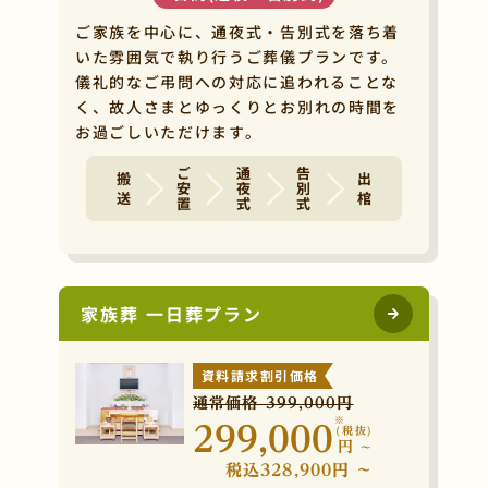
ご家族を中心に、通夜式・告別式を落ち着
いた雰囲気で執り行うご葬儀プランです。
儀礼的なご弔問への対応に追われることな
く、故人さまとゆっくりとお別れの時間を
お過ごしいただけます。
ご安置
通夜式
告別式
搬 送
出 棺
家族葬 一日葬プラン
資料請求割引価格
通常価格 399,000円
※
299,000
(税抜)
円
~
税込328,900円 ~