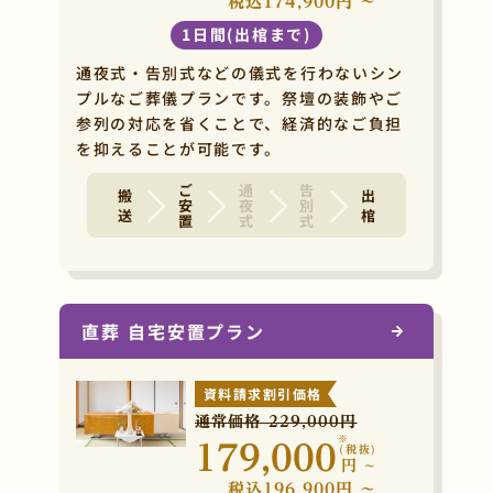
税込174,900円 ~
1日間(出棺まで)
通夜式・告別式などの儀式を行わないシン
プルなご葬儀プランです。祭壇の装飾やご
参列の対応を省くことで、経済的なご負担
を抑えることが可能です。
ご安置
通夜式
告別式
搬 送
出 棺
直葬 自宅安置プラン
資料請求割引価格
通常価格 229,000円
※
179,000
(税抜)
円
~
税込196,900円 ~