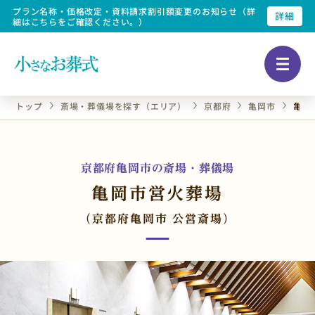
プラン名称・価格改定・資料請求割引額変更のお知らせ（詳
詳細
細はこちらをご確認ください。）
トップ
斎場・葬儀場を探す（エリア）
京都府
亀岡市
亀岡
京都府亀岡市の斎場・葬儀場
亀岡市営火葬場
（京都府亀岡市 公営斎場）