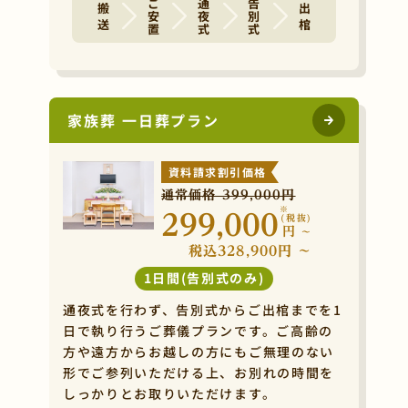
ご安置
通夜式
告別式
搬 送
出 棺
家族葬 一日葬プラン
資料請求割引価格
通常価格 399,000円
※
299,000
(税抜)
円
~
税込328,900円 ~
1日間(告別式のみ)
通夜式を行わず、告別式からご出棺までを1
日で執り行うご葬儀プランです。ご高齢の
方や遠方からお越しの方にもご無理のない
形でご参列いただける上、お別れの時間を
しっかりとお取りいただけます。