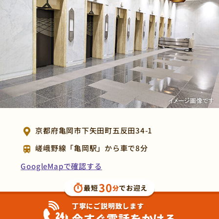
京都府亀岡市下矢田町五反田34-1
嵯峨野線「亀岡駅」から車で8分
GoogleMapで確認する
30
最短
でお迎え
分
丁寧にご説明致します
今すぐ電話をかける