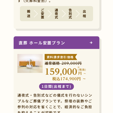
す（火葬料金別）。
ご安置
通夜式
告別式
搬 送
出 棺
直葬 ホール安置プラン
資料請求割引価格
通常価格 209,000円
※
159,000
(税抜)
円
~
税込174,900円 ~
1日間(出棺まで)
通夜式・告別式などの儀式を行わないシン
プルなご葬儀プランです。祭壇の装飾やご
参列の対応を省くことで、経済的なご負担
を抑えることが可能です。