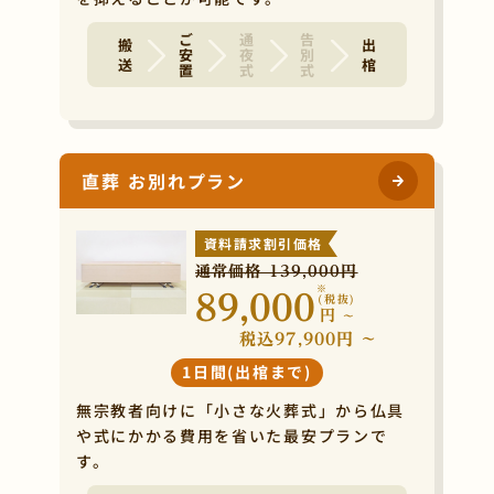
ご安置
通夜式
告別式
搬 送
出 棺
直葬 お別れプラン
資料請求割引価格
通常価格 139,000円
※
89,000
(税抜)
円
~
税込97,900円 ~
1日間(出棺まで)
無宗教者向けに「小さな火葬式」から仏具
や式にかかる費用を省いた最安プランで
す。