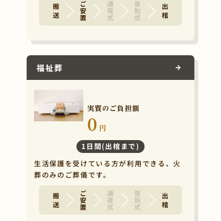
ご安置
通夜式
告別式
搬 送
出 棺
福祉葬
実質のご負担額
0
円
1日間(出棺まで)
生活保護を受けている方が利用できる、火
葬のみのご葬儀です。
ご安置
通夜式
告別式
搬 送
出 棺