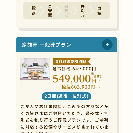
ご安置
通夜式
告別式
搬 送
出 棺
家族葬 一般葬プラン
資料請求割引価格
通常価格 649,000円
※
549,000
(税抜)
円
~
税込603,900円 ~
2日間(通夜・告別式)
ご友人やお仕事関係、ご近所の方々など多
くの皆さまにご参列いただき、通夜式・告
別式を執り行うご葬儀プランです。ご参列
に対応する設備やサービスが含まれていま