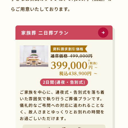
らご用意いたしております。
家族葬 二日葬プラン
資料請求割引価格
通常価格 499,000円
※
399,000
(税抜)
円
~
税込438,900円 ~
QRコードを
2日間(通夜・告別式)
読み取ってください。
ご家族を中心に、通夜式・告別式を落ち着
いた雰囲気で執り行うご葬儀プランです。
儀礼的なご弔問への対応に追われることな
く、故人さまとゆっくりとお別れの時間を
お過ごしいただけます。