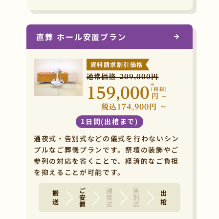
直葬 ホール安置プラン
資料請求割引価格
通常価格 209,000円
※
159,000
(税抜)
円
~
税込174,900円 ~
1日間(出棺まで)
通夜式・告別式などの儀式を行わないシン
プルなご葬儀プランです。祭壇の装飾やご
参列の対応を省くことで、経済的なご負担
を抑えることが可能です。
ご安置
通夜式
告別式
搬 送
出 棺