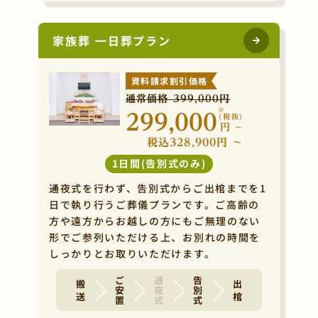
家族葬 一日葬プラン
資料請求割引価格
通常価格 399,000円
※
299,000
(税抜)
円
~
税込328,900円 ~
1日間(告別式のみ)
通夜式を行わず、告別式からご出棺までを1
日で執り行うご葬儀プランです。ご高齢の
方や遠方からお越しの方にもご無理のない
形でご参列いただける上、お別れの時間を
しっかりとお取りいただけます。
ご安置
通夜式
告別式
搬 送
出 棺