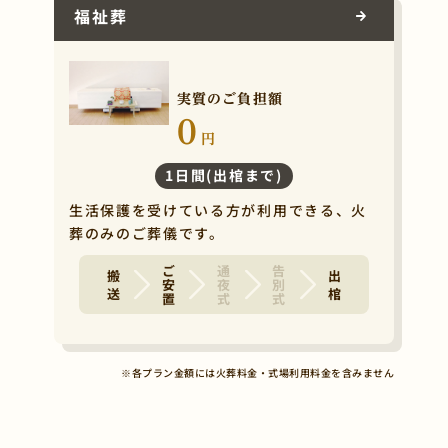
福祉葬
実質のご負担額
0
円
1日間(出棺まで)
生活保護を受けている方が利用できる、火
葬のみのご葬儀です。
ご安置
通夜式
告別式
搬 送
出 棺
※各プラン金額には火葬料金・式場利用料金を含みません