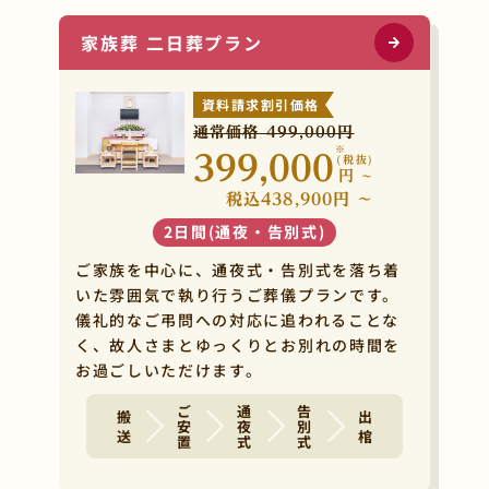
家族葬 二日葬プラン
資料請求割引価格
通常価格 499,000円
※
399,000
(税抜)
円
~
税込438,900円 ~
2日間(通夜・告別式)
ご家族を中心に、通夜式・告別式を落ち着
いた雰囲気で執り行うご葬儀プランです。
儀礼的なご弔問への対応に追われることな
く、故人さまとゆっくりとお別れの時間を
お過ごしいただけます。
ご安置
通夜式
告別式
搬 送
出 棺