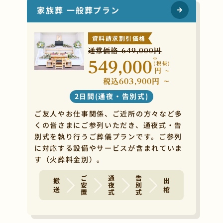
家族葬 一般葬プラン
資料請求割引価格
通常価格 649,000円
※
549,000
(税抜)
円
~
税込603,900円 ~
2日間(通夜・告別式)
ご友人やお仕事関係、ご近所の方々など多
くの皆さまにご参列いただき、通夜式・告
別式を執り行うご葬儀プランです。ご参列
に対応する設備やサービスが含まれていま
す（火葬料金別）。
ご安置
通夜式
告別式
搬 送
出 棺