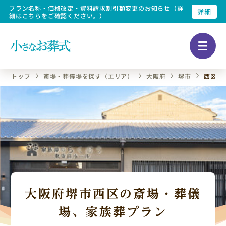
プラン名称・価格改定・資料請求割引額変更のお知らせ（詳
詳細
細はこちらをご確認ください。）
トップ
斎場・葬儀場を探す（エリア）
大阪府
堺市
西区の
大阪府堺市西区の斎場・葬儀
場、家族葬プラン