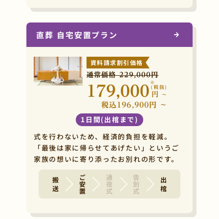
直葬 自宅安置プラン
資料請求割引価格
通常価格 229,000円
※
179,000
(税抜)
円
~
税込196,900円 ~
1日間(出棺まで)
式を行わないため、経済的負担を軽減。
「最後は家に帰らせてあげたい」というご
家族の想いに寄り添ったお別れの形です。
ご安置
通夜式
告別式
搬 送
出 棺