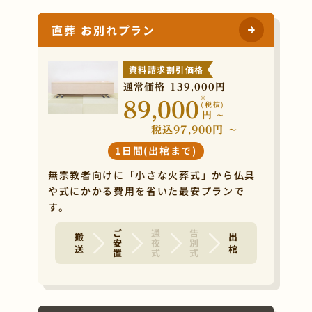
直葬 お別れプラン
資料請求割引価格
通常価格 139,000円
※
89,000
(税抜)
円
~
税込97,900円 ~
1日間(出棺まで)
無宗教者向けに「小さな火葬式」から仏具
や式にかかる費用を省いた最安プランで
す。
ご安置
通夜式
告別式
搬 送
出 棺